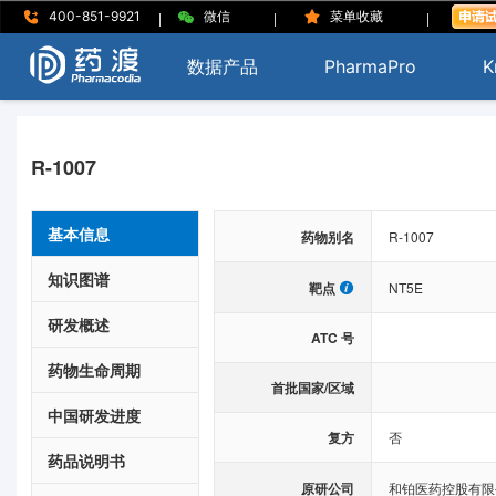
|
|
|
400-851-9921
微信
菜单收藏
数据产品
PharmaPro
K
R-1007
基本信息
药物别名
R-1007
知识图谱
靶点
NT5E
研发概述
ATC 号
药物生命周期
首批国家/区域
中国研发进度
复方
否
药品说明书
原研公司
和铂医药控股有限