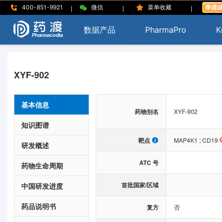
|
|
|
400-851-9921
微信
菜单收藏
数据产品
PharmaPro
K
XYF-902
基本信息
药物别名
XYF-902
知识图谱
靶点
MAP4K1
;
CD19
研发概述
ATC 号
药物生命周期
首批国家/区域
中国研发进度
药品说明书
复方
否