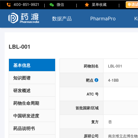
|
|
|
400-851-9921
微信
菜单收藏
数据产品
PharmaPro
K
LBL-001
基本信息
药物别名
LBL-001
知识图谱
靶点
4-1BB
研发概述
ATC 号
药物生命周期
首批国家/区域
中国研发进度
复方
否
药品说明书
原研公司
南京维立志博生物