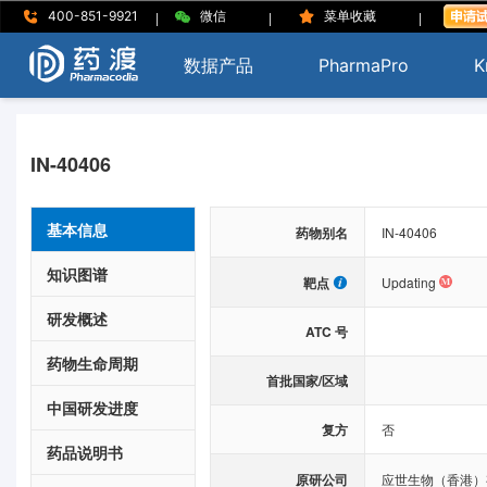
|
|
|
400-851-9921
微信
菜单收藏
数据产品
PharmaPro
K
IN-40406
基本信息
药物别名
IN-40406
知识图谱
靶点
Updating
研发概述
ATC 号
药物生命周期
首批国家/区域
中国研发进度
复方
否
药品说明书
原研公司
应世生物（香港）