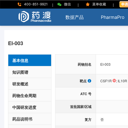
|
|
|
400-851-9921
微信
菜单收藏
数据产品
PharmaPro
EI-003
基本信息
药物别名
EI-003
知识图谱
靶点
CSF1R
;
IL10R
研发概述
ATC 号
药物生命周期
首批国家/区域
中国研发进度
药品说明书
复方
否