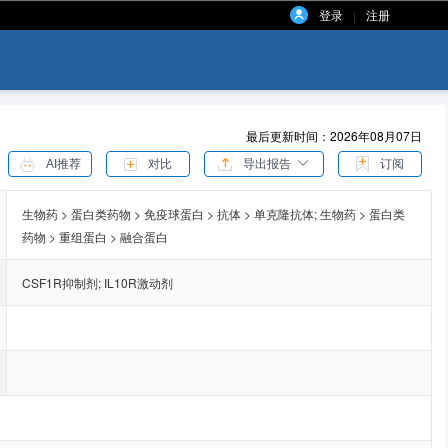
登录
注册
|
最后更新时间：2026年08月07日
AI推荐
对比
导出报告
订阅
生物药 > 蛋白类药物 > 免疫球蛋白 > 抗体 > 单克隆抗体;
生物药 > 蛋白类
药物 > 重组蛋白 > 融合蛋白
CSF1R抑制剂
;
IL10R激动剂