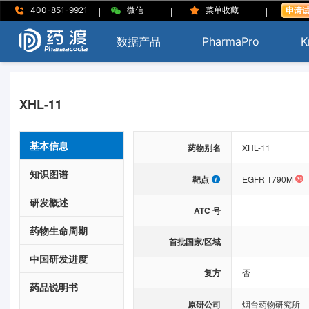
|
|
|
400-851-9921
微信
菜单收藏
数据产品
PharmaPro
K
XHL-11
基本信息
药物别名
XHL-11
知识图谱
靶点
EGFR T790M
研发概述
ATC 号
药物生命周期
首批国家/区域
中国研发进度
复方
否
药品说明书
原研公司
烟台药物研究所