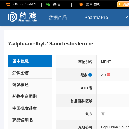
|
|
|
400-851-9921
微信
菜单收藏
数据产品
PharmaPro
K
7-alpha-methyl-19-nortestosterone
基本信息
药物别名
MENT
知识图谱
靶点
AR
研发概述
ATC 号
药物生命周期
首批国家/区域
中国研发进度
复方
否
药品说明书
原研公司
Population Counci