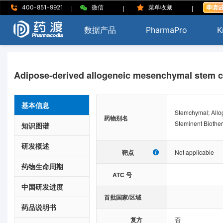
|
|
|
400-851-9921
微信
菜单收藏
数据产品
PharmaPro
K
Adipose-derived allogeneic mesenchymal stem ce
基本信息
Stemchymal; Allo
药物别名
Steminent Biother
知识图谱
研发概述
靶点
Not applicable
药物生命周期
ATC 号
中国研发进度
首批国家/区域
药品说明书
复方
否