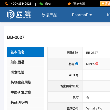
|
|
|
400-851-9921
微信
菜单收藏
数据产品
PharmaPro
K
BB-2827
基本信息
药物别名
BB-2827
知识图谱
靶点
MMPs
研发概述
ATC 号
药物生命周期
首批国家/区域
中国研发进度
复方
否
药品说明书
原研公司
Vernalis Plc