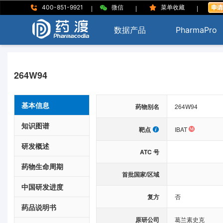
|
|
|
400-851-9921
微信
菜单收藏
数据产品
PharmaPro
264W94
基本信息
药物别名
264W94
知识图谱
靶点
IBAT
研发概述
ATC 号
药物生命周期
首批国家/区域
中国研发进度
复方
否
药品说明书
原研公司
葛兰素史克