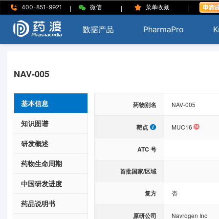
|
|
|
400-851-9921
微信
菜单收藏
数据产品
PharmaPro
K
NAV-005
基本信息
药物别名
NAV-005
知识图谱
靶点
MUC16
研发概述
ATC 号
药物生命周期
首批国家/区域
中国研发进度
复方
否
药品说明书
原研公司
Navrogen Inc