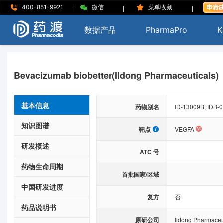
|
|
|
400-851-9921
微信
菜单收藏
数据产品
PharmaPro
K
Bevacizumab biobetter(Ildong Pharmaceuticals)
基本信息
药物别名
ID-13009B; IDB-
知识图谱
靶点
VEGFA
研发概述
ATC 号
药物生命周期
首批国家/区域
中国研发进度
复方
否
药品说明书
原研公司
Ildong Pharmaceu