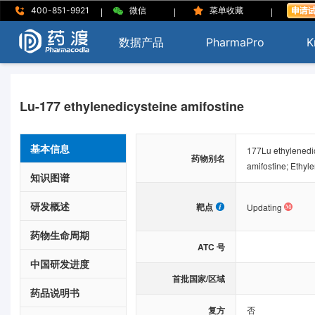
|
|
|
400-851-9921
微信
菜单收藏
数据产品
PharmaPro
K
Lu-177 ethylenedicysteine amifostine
基本信息
177Lu ethylenedic
药物别名
amifostine; Ethyl
知识图谱
研发概述
靶点
Updating
药物生命周期
ATC 号
中国研发进度
首批国家/区域
药品说明书
复方
否