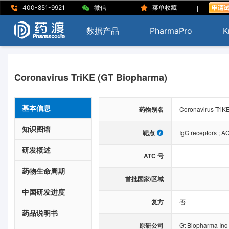
|
|
|
400-851-9921
微信
菜单收藏
数据产品
PharmaPro
K
Coronavirus TriKE (GT Biopharma)
基本信息
药物别名
Coronavirus Tri
知识图谱
靶点
IgG receptors
;
A
研发概述
ATC 号
药物生命周期
首批国家/区域
中国研发进度
复方
否
药品说明书
原研公司
Gt Biopharma Inc