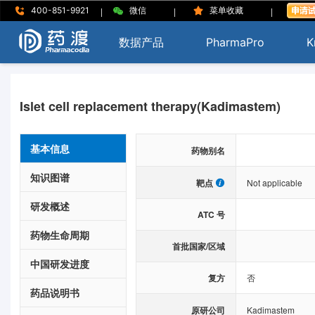
|
|
|
400-851-9921
微信
菜单收藏
数据产品
PharmaPro
K
Islet cell replacement therapy(Kadimastem)
基本信息
药物别名
知识图谱
靶点
Not applicable
研发概述
ATC 号
药物生命周期
首批国家/区域
中国研发进度
复方
否
药品说明书
原研公司
Kadimastem