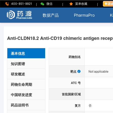
|
|
|
400-851-9921
微信
菜单收藏
数据产品
PharmaPro
K
Anti-CLDN18.2 Anti-CD19 chimeric antigen recepto
基本信息
药物别名
知识图谱
靶点
Not applicable
研发概述
ATC 号
药物生命周期
首批国家/区域
中国研发进度
药品说明书
复方
否