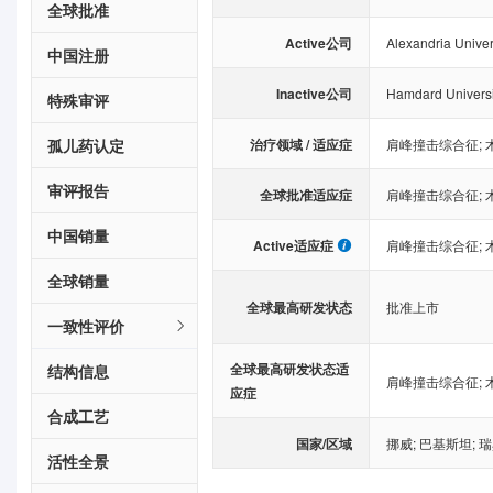
全球批准
Active公司
Alexandria Univer
中国注册
Inactive公司
Hamdard Universi
特殊审评
治疗领域 / 适应症
孤儿药认定
肩峰撞击综合征
;
审评报告
全球批准适应症
肩峰撞击综合征
;
中国销量
Active适应症
肩峰撞击综合征
;
全球销量
全球最高研发状态
批准上市
一致性评价
全球最高研发状态适
结构信息
肩峰撞击综合征
;
应症
合成工艺
国家/区域
挪威
;
巴基斯坦
;
瑞
活性全景