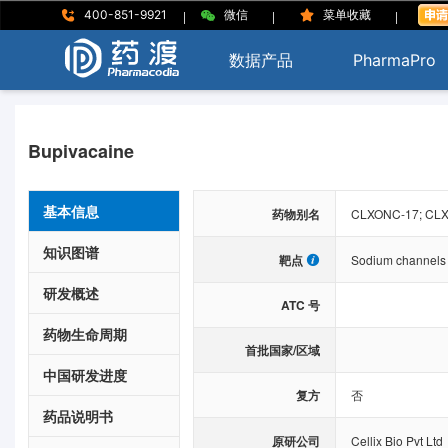
|
|
|
400-851-9921
微信
菜单收藏
数据产品
PharmaPro
Bupivacaine
基本信息
药物别名
CLXONC-17; CLX-
知识图谱
靶点
Sodium channels
研发概述
ATC 号
药物生命周期
首批国家/区域
中国研发进度
复方
否
药品说明书
原研公司
Cellix Bio Pvt Ltd