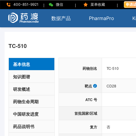
|
|
|
400-851-9921
微信
菜单收藏
数据产品
PharmaPro
K
TC-510
基本信息
药物别名
TC-510
知识图谱
靶点
CD28
研发概述
ATC 号
药物生命周期
首批国家/区域
中国研发进度
药品说明书
复方
否