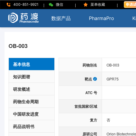
|
|
|
400-851-9921
微信
菜单收藏
数据产品
PharmaPro
K
OB-003
基本信息
药物别名
OB-003
知识图谱
靶点
GPR75
研发概述
ATC 号
药物生命周期
首批国家/区域
中国研发进度
复方
否
药品说明书
原研公司
Orion Biotechnol