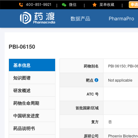
|
|
|
400-851-9921
微信
菜单收藏
数据产品
PharmaPro
PBI-06150
基本信息
药物别名
PBI 06150; PBI-0
知识图谱
靶点
Not applicable
研发概述
ATC 号
药物生命周期
首批国家/区域
中国研发进度
复方
否
药品说明书
原研公司
Phoenix Biotechn