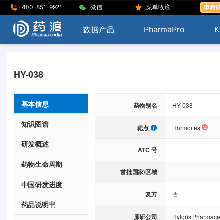
|
|
|
400-851-9921
微信
菜单收藏
数据产品
PharmaPro
K
HY-038
基本信息
药物别名
HY-038
知识图谱
靶点
Hormones
研发概述
ATC 号
药物生命周期
首批国家/区域
中国研发进度
复方
否
药品说明书
原研公司
Hyloris Pharmace