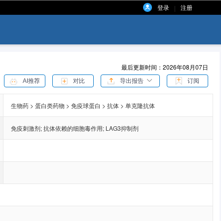
登录
注册
|
最后更新时间：2026年08月07日
AI推荐
对比
导出报告
订阅
生物药 > 蛋白类药物 > 免疫球蛋白 > 抗体 > 单克隆抗体
免疫刺激剂
;
抗体依赖的细胞毒作用
;
LAG3抑制剂