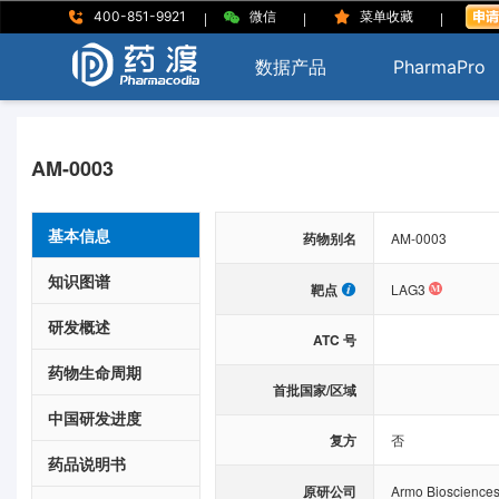
|
|
|
400-851-9921
微信
菜单收藏
数据产品
PharmaPro
AM-0003
基本信息
药物别名
AM-0003
知识图谱
靶点
LAG3
研发概述
ATC 号
药物生命周期
首批国家/区域
中国研发进度
复方
否
药品说明书
原研公司
Armo Bioscience