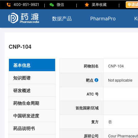
|
|
|
400-851-9921
微信
菜单收藏
数据产品
PharmaPro
K
CNP-104
基本信息
药物别名
CNP-104
知识图谱
靶点
Not applicable
研发概述
ATC 号
药物生命周期
首批国家/区域
中国研发进度
复方
否
药品说明书
原研公司
Cour Pharmaceut