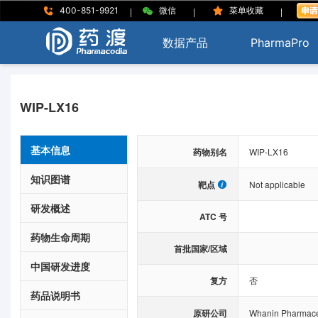
|
|
|
400-851-9921
微信
菜单收藏
数据产品
PharmaPro
WIP-LX16
基本信息
药物别名
WIP-LX16
知识图谱
靶点
Not applicable
研发概述
ATC 号
药物生命周期
首批国家/区域
中国研发进度
复方
否
药品说明书
原研公司
Whanin Pharmaceu