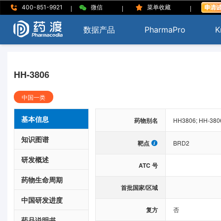
|
|
|
400-851-9921
微信
菜单收藏
数据产品
PharmaPro
K
HH-3806
中国一类
基本信息
药物别名
HH3806; HH-380
知识图谱
靶点
BRD2
研发概述
ATC 号
药物生命周期
首批国家/区域
中国研发进度
复方
否
药品说明书