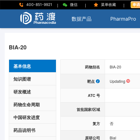
|
|
|
400-851-9921
微信
菜单收藏
数据产品
PharmaPro
BIA-20
基本信息
药物别名
BIA-20
知识图谱
靶点
Updating
研发概述
ATC 号
药物生命周期
首批国家/区域
中国研发进度
复方
否
药品说明书
原研公司
Bial