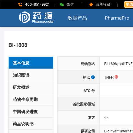
|
|
|
400-851-9921
微信
菜单收藏
数据产品
PharmaPro
BI-1808
基本信息
药物别名
BI-1808; anti-TNF
知识图谱
靶点
TNFR
研发概述
ATC 号
药物生命周期
首批国家/区域
中国研发进度
复方
否
药品说明书
原研公司
Bioinvent Internat