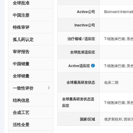
全球批准
Active公司
Bioinvent Internat
中国注册
Inactive公司
特殊审评
治疗领域 / 适应症
T-细胞淋巴瘤
;
黑
孤儿药认定
审评报告
全球批准适应症
中国销量
Active适应症
T-细胞淋巴瘤
;
黑
全球销量
全球最高研发状态
临床二期
一致性评价
全球最高研发状态适
结构信息
T-细胞淋巴瘤
;
黑
应症
合成工艺
国家/区域
俄罗斯联邦
;
西班
活性全景