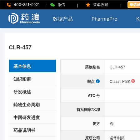
|
|
|
400-851-9921
微信
菜单收藏
数据产品
PharmaPro
K
CLR-457
基本信息
药物别名
CLR-457
知识图谱
靶点
Class I PI3K
研发概述
ATC 号
药物生命周期
首批国家/区域
中国研发进度
复方
否
药品说明书
原研公司
诺华制药