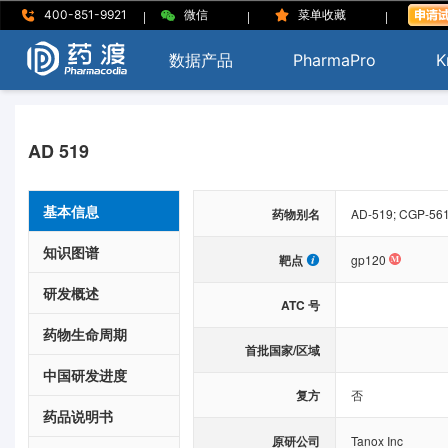
|
|
|
400-851-9921
微信
菜单收藏
数据产品
PharmaPro
K
AD 519
基本信息
药物别名
AD-519; CGP-5613
知识图谱
靶点
gp120
研发概述
ATC 号
药物生命周期
首批国家/区域
中国研发进度
复方
否
药品说明书
原研公司
Tanox Inc