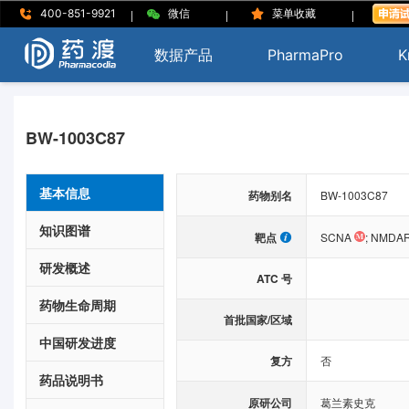
|
|
|
400-851-9921
微信
菜单收藏
数据产品
PharmaPro
K
BW-1003C87
基本信息
药物别名
BW-1003C87
知识图谱
靶点
SCNA
;
NMDA
研发概述
ATC 号
药物生命周期
首批国家/区域
中国研发进度
复方
否
药品说明书
原研公司
葛兰素史克