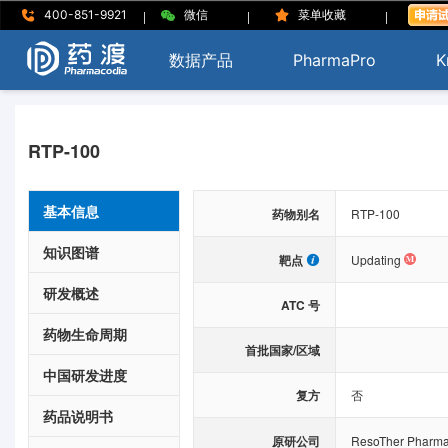
|
|
|
400-851-9921
微信
菜单收藏
数据产品
PharmaPro
K
RTP-100
基本信息
药物别名
RTP-100
知识图谱
靶点
Updating
研发概述
ATC 号
药物生命周期
首批国家/区域
中国研发进度
复方
否
药品说明书
原研公司
ResoTher Pharm