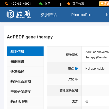
|
|
|
400-851-9921
微信
菜单收藏
数据产品
PharmaPro
K
AdPEDF gene therapy
基本信息
Ad35 adenovector 
药物别名
therapy (GenVec)
知识图谱
靶点
Not applicable
研发概述
ATC 号
药物生命周期
首批国家/区域
中国研发进度
药品说明书
复方
否