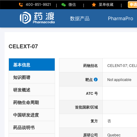
|
|
|
400-851-9921
微信
菜单收藏
数据产品
PharmaPro
CELEXT-07
基本信息
药物别名
CELENT-07; CEL
知识图谱
靶点
Not applicable
研发概述
ATC 号
药物生命周期
首批国家/区域
中国研发进度
复方
否
药品说明书
原研公司
Quebec