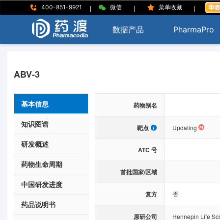
|
|
|
400-851-9921
微信
菜单收藏
数据产品
PharmaPro
ABV-3
基本信息
药物别名
知识图谱
靶点
Updating
研发概述
ATC 号
药物生命周期
首批国家/区域
中国研发进度
复方
否
药品说明书
原研公司
Hennepin Life Sc