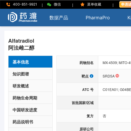
|
|
|
400-851-9921
微信
菜单收藏
数据产品
PharmaPro
K
Alfatradiol
阿法雌二醇
基本信息
药物别名
MX-4509; MITO-45
知识图谱
靶点
SRD5A
研发概述
ATC 号
C01EA01;
G04BE
药物生命周期
首批国家/区域
中国研发进度
复方
否
药品说明书
原研公司