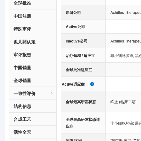
全球批准
原研公司
Achilles Therapeu
中国注册
Active公司
特殊审评
Inactive公司
Achilles Therapeu
孤儿药认定
审评报告
治疗领域 / 适应症
非小细胞肺癌
;
黑
中国销量
全球批准适应症
全球销量
Active适应症
一致性评价
全球最高研发状态
终止 (临床二期)
结构信息
合成工艺
全球最高研发状态适
非小细胞肺癌
;
黑
应症
活性全景
国家/区域
西班牙
;
英国
;
美国