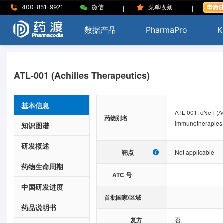
|
|
|
400-851-9921
微信
菜单收藏
数据产品
PharmaPro
K
ATL-001 (Achilles Therapeutics)
基本信息
ATL-001; cNeT (Ac
药物别名
immunotherapies (
知识图谱
研发概述
靶点
Not applicable
药物生命周期
ATC 号
中国研发进度
首批国家/区域
药品说明书
复方
否