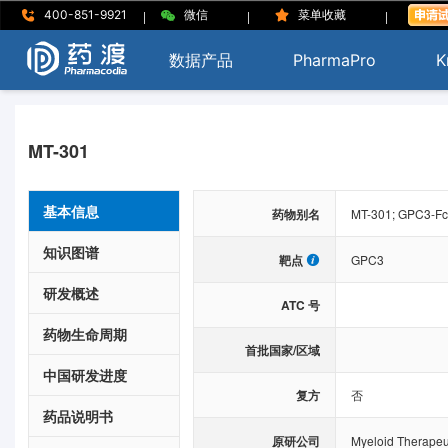
|
|
|
400-851-9921
微信
菜单收藏
数据产品
PharmaPro
K
MT-301
基本信息
药物别名
MT-301; GPC3-Fc
知识图谱
靶点
GPC3
研发概述
ATC 号
药物生命周期
首批国家/区域
中国研发进度
复方
否
药品说明书
原研公司
Myeloid Therapeut