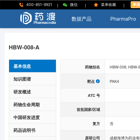
|
|
|
400-851-9921
微信
菜单收藏
数据产品
PharmaPro
HBW-008-A
基本信息
药物别名
HBW-008; HBW-0
知识图谱
靶点
PAK4
研发概述
ATC 号
药物生命周期
首批国家/区域
中国研发进度
复方
否
药品说明书
原研公司
成都海博为药业有