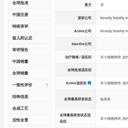
全球批准
复方
否
中国注册
原研公司
Novelty Nobility I
特殊审评
Active公司
Novelty Nobility I
孤儿药认定
Inactive公司
审评报告
治疗领域 / 适应症
非小细胞肺癌
;
急
中国销量
全球批准适应症
全球销量
Active适应症
非小细胞肺癌
;
急
一致性评价
结构信息
全球最高研发状态
临床前
合成工艺
全球最高研发状态适
非小细胞肺癌
;
急
活性全景
应症