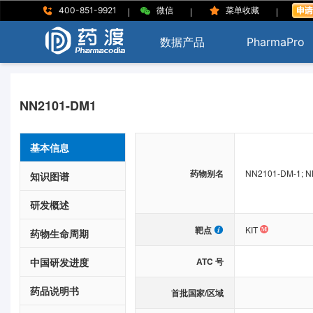
|
|
|
400-851-9921
微信
菜单收藏
数据产品
PharmaPro
NN2101-DM1
基本信息
药物别名
NN2101-DM-1; N
知识图谱
研发概述
靶点
KIT
药物生命周期
中国研发进度
ATC 号
药品说明书
首批国家/区域