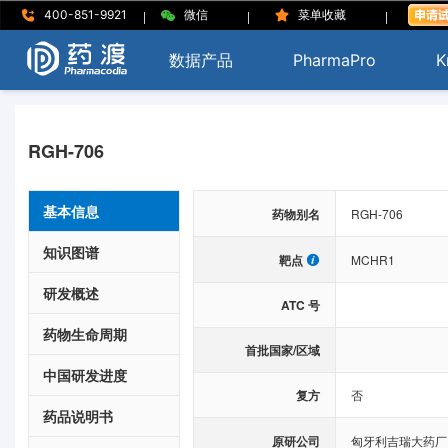
|
|
|
400-851-9921
微信
菜单收藏
数据产品
PharmaPro
K
RGH-706
基本信息
药物别名
RGH-706
知识图谱
靶点
MCHR1
研发概述
ATC 号
药物生命周期
首批国家/区域
中国研发进度
复方
否
药品说明书
原研公司
匈牙利吉瑞大药厂