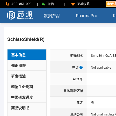
|
|
|
400-851-9921
微信
菜单收藏
数据产品
PharmaPro
K
SchistoShield(R)
基本信息
药物别名
Sm-p80 + GLA-S
知识图谱
靶点
Not applicable
研发概述
ATC 号
药物生命周期
首批国家/区域
中国研发进度
复方
否
药品说明书
原研公司
National Institute