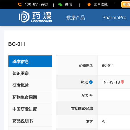
|
|
|
400-851-9921
微信
菜单收藏
数据产品
PharmaPro
BC-011
基本信息
药物别名
BC-011
知识图谱
靶点
TNFRSF1B
研发概述
ATC 号
药物生命周期
首批国家/区域
中国研发进度
药品说明书
复方
否