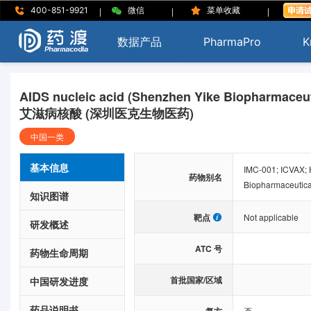
|
|
|
400-851-9921
微信
菜单收藏
数据产品
PharmaPro
K
AIDS nucleic acid (Shenzhen Yike Biopharmaceut
艾滋病核酸 (深圳医克生物医药)
中国一类
基本信息
IMC-001; ICVAX; 
药物别名
Biopharmaceutical
知识图谱
靶点
Not applicable
研发概述
ATC 号
药物生命周期
首批国家/区域
中国研发进度
药品说明书
否