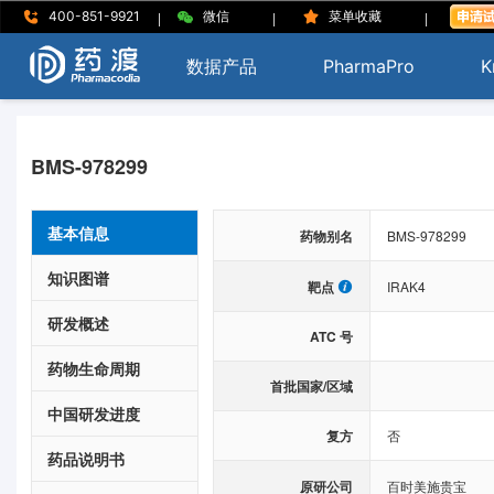
|
|
|
400-851-9921
微信
菜单收藏
数据产品
PharmaPro
K
BMS-978299
基本信息
药物别名
BMS-978299
知识图谱
靶点
IRAK4
研发概述
ATC 号
药物生命周期
首批国家/区域
中国研发进度
复方
否
药品说明书
原研公司
百时美施贵宝