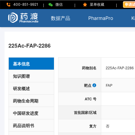
|
|
|
400-851-9921
微信
菜单收藏
数据产品
PharmaPro
K
225Ac-FAP-2286
基本信息
药物别名
225Ac-FAP-2286
知识图谱
靶点
FAP
研发概述
ATC 号
药物生命周期
首批国家/区域
中国研发进度
药品说明书
复方
否