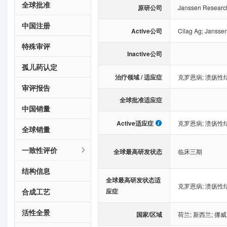
全球批准
原研公司
Janssen Researc
中国注册
Active公司
Cilag Ag
;
Janssen
特殊审评
Inactive公司
孤儿药认定
治疗领域 / 适应症
克罗恩病
;
溃疡性
审评报告
全球批准适应症
中国销量
Active适应症
克罗恩病
;
溃疡性
全球销量
一致性评价
全球最高研发状态
临床三期
结构信息
全球最高研发状态适
克罗恩病
;
溃疡性
合成工艺
应症
活性全景
国家/区域
荷兰
;
新西兰
;
挪威