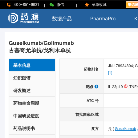
|
|
|
400-851-9921
微信
菜单收藏
数据产品
PharmaPro
K
Guselkumab/Golimumab
古塞奇尤单抗/戈利木单抗
基本信息
JNJ-78934804;
药物别名
[1]
知识图谱
靶点
IL-23p19
;
TNF
研发概述
ATC 号
药物生命周期
首批国家/区域
中国研发进度
药品说明书
复方
是
(
Guselkumab