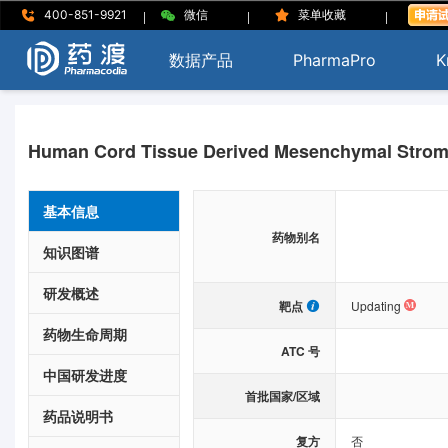
|
|
|
400-851-9921
微信
菜单收藏
数据产品
PharmaPro
K
Human Cord Tissue Derived Mesenchymal Stroma
基本信息
药物别名
知识图谱
研发概述
靶点
Updating
药物生命周期
ATC 号
中国研发进度
首批国家/区域
药品说明书
复方
否