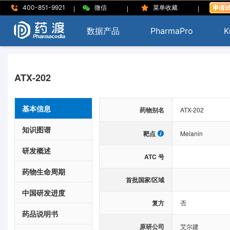
|
|
|
400-851-9921
微信
菜单收藏
数据产品
PharmaPro
K
ATX-202
基本信息
药物别名
ATX-202
知识图谱
靶点
Melanin
研发概述
ATC 号
药物生命周期
首批国家/区域
中国研发进度
复方
否
药品说明书
原研公司
艾尔建