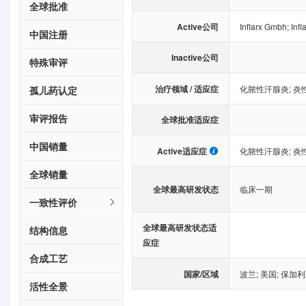
全球批准
Active公司
Inflarx Gmbh
;
Infl
中国注册
Inactive公司
特殊审评
治疗领域 / 适应症
化脓性汗腺炎
;
炎
孤儿药认定
审评报告
全球批准适应症
中国销量
Active适应症
化脓性汗腺炎
;
炎
全球销量
全球最高研发状态
临床一期
一致性评价
全球最高研发状态适
结构信息
应症
合成工艺
国家/区域
波兰
;
美国
;
保加利
活性全景