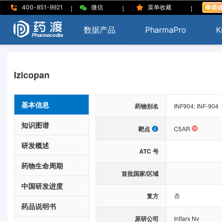
|
|
|
400-851-9921
微信
菜单收藏
数据产品
PharmaPro
K
Izicopan
基本信息
药物别名
INF904; INF-904
知识图谱
靶点
C5AR
研发概述
ATC 号
药物生命周期
首批国家/区域
中国研发进度
复方
否
药品说明书
原研公司
Inflarx Nv