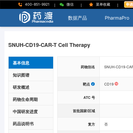
|
|
|
400-851-9921
微信
菜单收藏
数据产品
PharmaPro
SNUH-CD19-CAR-T Cell Therapy
基本信息
药物别名
SNUH-CD19-CAR-
知识图谱
靶点
CD19
研发概述
ATC 号
药物生命周期
首批国家/区域
中国研发进度
药品说明书
复方
否